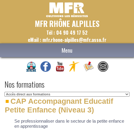
MFR RHÔNE ALPILLES
Tél : 04 90 49 17 52
eMail : mfr.rhone-alpilles@mfr.asso.fr
Menu
Nos formations
CAP Accompagnant Educatif
Petite Enfance (Niveau 3)
Se professionnaliser dans le secteur de la petite enfance
en apprentissage