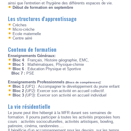
ainsi que l'entretien et l'hygiène des différents espaces de vie.
Début de formation en septembre
Les structures d'apprentissage
Crèches
Micro-crèche
Ecole maternelle
Centre aéré
Contenu de formation
Enseignements Généraux:
Bloc 4
: Français, Histoire géographie, EMC,
Bloc 5
: Mathématiques, Physique-chimie
Bloc 6
: Education Physique et Sportive
Bloc 7 :
PSE
Enseignements Professionnels
:
(
Blocs de compétences)
Bloc 1
(UP1)
: Accompagner le développement du jeune enfant
Bloc 2
(UP2)
: Exercer son activité en accueil collectif.
Bloc 3
(UP3)
: Exercer son activité en accueil individuel
La vie résidentielle
Le jeune peut être hébergé à la MFR durant ses semaines de
formation. Il pourra participer à toutes les activités proposées hors
cours : activités socioculturelles, activités artistiques, bowling,
patinoire, cinéma, randonnées….
Il bénéficie d’un accompagnement pour les devoirs, sur les temps