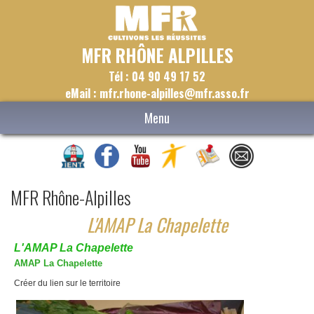
MFR RHÔNE ALPILLES
Tél : 04 90 49 17 52
eMail : mfr.rhone-alpilles@mfr.asso.fr
Menu
MFR Rhône-Alpilles
L'AMAP La Chapelette
L'AMAP La Chapelette
AMAP La Chapelette
Créer du lien sur le territoire