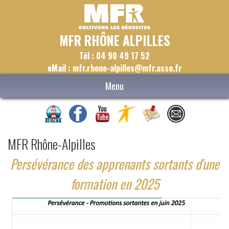
MFR RHÔNE ALPILLES
Tél : 04 90 49 17 52
eMail : mfr.rhone-alpilles@mfr.asso.fr
Menu
MFR Rhône-Alpilles
Persévérance des apprenants sortants d'une
formation en 2025